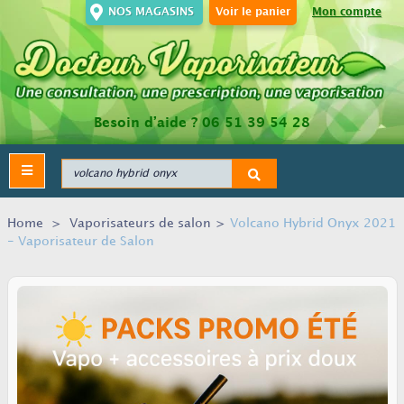
NOS MAGASINS
Voir le panier
Mon compte
Besoin d’aide ?
06 51 39 54 28
Toggle
navigation
Home
>
Vaporisateurs de salon
>
Volcano Hybrid Onyx 2021
- Vaporisateur de Salon