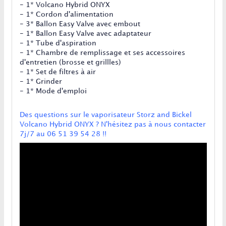
- 1* Volcano Hybrid ONYX
- 1* Cordon d'alimentation
- 3* Ballon Easy Valve avec embout
- 1* Ballon Easy Valve avec adaptateur
- 1* Tube d'aspiration
- 1* Chambre de remplissage et ses accessoires
d'entretien (brosse et grillles)
- 1* Set de filtres à air
- 1* Grinder
- 1* Mode d'emploi
Des questions sur le vaporisateur Storz and Bickel
Volcano Hybrid ONYX ? N'hésitez pas à nous contacter
7j/7
au
06 51 39 54 28 !!