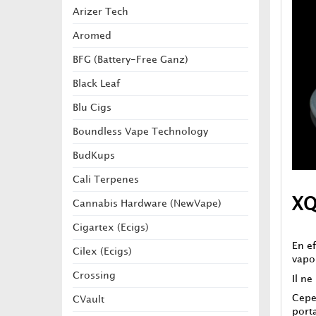
Arizer Tech
Aromed
BFG (Battery-Free Ganz)
Black Leaf
Blu Cigs
Boundless Vape Technology
BudKups
Cali Terpenes
XQ
Cannabis Hardware (NewVape)
Cigartex (Ecigs)
En e
Cilex (Ecigs)
vapo
Crossing
Il n
Cepe
CVault
port