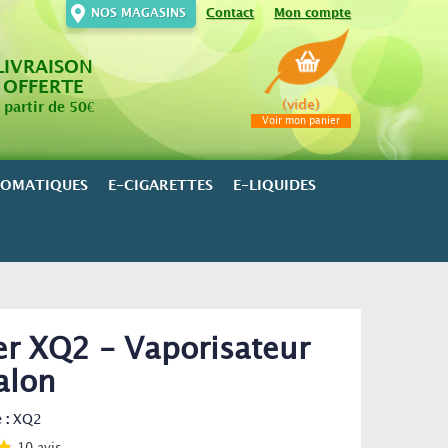
NOS MAGASINS
Contact
Mon compte
LIVRAISON
OFFERTE
(vide)
 partir de 50€
Voir mon panier
ROMATIQUES
E-CIGARETTES
E-LIQUIDES
er XQ2 - Vaporisateur
alon
 :
XQ2