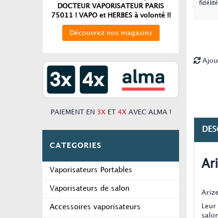
fidélité
DOCTEUR VAPORISATEUR PARIS
75011 ! VAPO et HERBES à volonté !!
Découvrez nos magasins
Ajou
PAIEMENT EN
3X
ET
4X
AVEC ALMA !
DES
CATEGORIES
Ar
Vaporisateurs Portables
Vaporisateurs de salon
Ariz
Leur
Accessoires vaporisateurs
salo