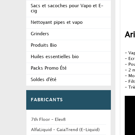
Sacs et sacoches pour Vapo et E-
cig
Nettoyant pipes et vapo
Ar
Grinders
Produits Bio
- Va
Huiles essentielles bio
- Ecr
- Po
Packs Promo Été
- 2 
- Mod
Soldes d'été
- Fil
- Tr
FABRICANTS
7th Floor - Elev8
AlfaLiquid - GaiaTrend (E-Liquid)