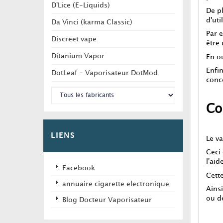
D'Lice (E-Liquids)
De pl
d'uti
Da Vinci (karma Classic)
Par 
Discreet vape
être
Ditanium Vapor
En ou
Enfin
DotLeaf - Vaporisateur DotMod
conc
Co
LIENS
Le v
Ceci 
l'ai
Facebook
Cett
annuaire cigarette electronique
Ains
ou d
Blog Docteur Vaporisateur