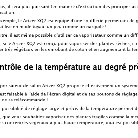
us, il sera plus puissant (en matière d'extraction des principes ac
lisation.
exemple, le Arizer XQ2 est équipé d'une soufflerie permettant de 
 utilisé en mode tuyau, un peu comme un narguilé !
tre, il est même possible d'utiliser ce vaporisateur comme un diff
, si le Arizer XQ2 est conçu pour vaporiser des plantes sèches, il r
entrés végétaux en les enrobant de coton et en augmentant la te
ntrôle de la température au degré pr
aporisateur de salon Arizer XQ2 propose effectivement un système
est faisable à l'aide de l'écran digital et de ses boutons de régla
de de sa télécommande !
e possibilité de réglage large et précis de la température permet 
i, que vous souhaitiez vaporiser des plantes fragiles comme la m
es concentrés végétaux à plus haute température, tout est possibl