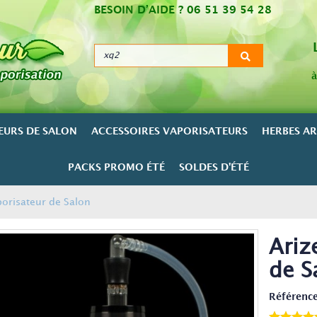
BESOIN D’AIDE ?
06 51 39 54 28
à
EURS DE SALON
ACCESSOIRES VAPORISATEURS
HERBES A
PACKS PROMO ÉTÉ
SOLDES D'ÉTÉ
orisateur de Salon
Ariz
de S
Référence