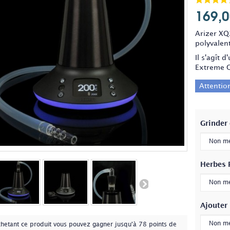
169,0
Arizer XQ2
polyvalent
Il s'agît
Extreme Q
Attention
Grinder
Herbes 
Ajouter 
chetant ce produit vous pouvez gagner jusqu'à
78
points de