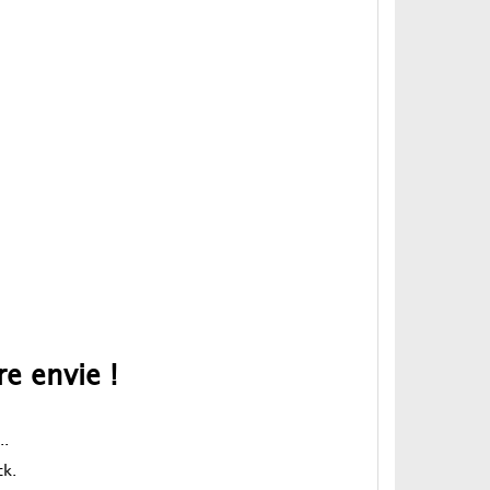
e envie !
..
ck.