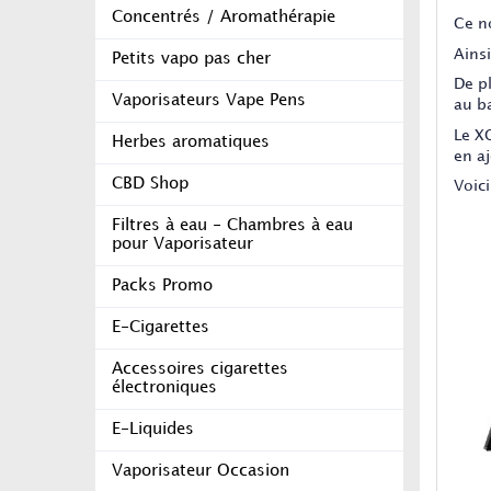
Concentrés / Aromathérapie
Ce n
Ainsi
Petits vapo pas cher
De p
Vaporisateurs Vape Pens
au ba
Le X
Herbes aromatiques
en aj
CBD Shop
Voic
Filtres à eau - Chambres à eau
pour Vaporisateur
Packs Promo
E-Cigarettes
Accessoires cigarettes
électroniques
E-Liquides
Vaporisateur Occasion