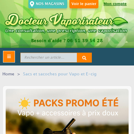
NOS MAGASINS
Voir le panier
Mon compte
Besoin d’aide ?
06 51 39 54 28
Toggle
navigation
Home
>
Sacs et sacoches pour Vapo et E-cig