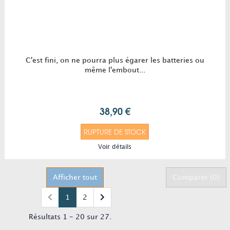
C'est fini, on ne pourra plus égarer les batteries ou
même l'embout...
38,90 €
RUPTURE DE STOCK
Voir détails
Afficher tout
Comparer (
0
)
1
2
Résultats 1 - 20 sur 27.