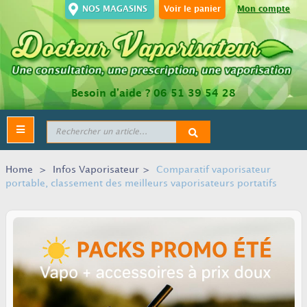
NOS MAGASINS
Voir le panier
Mon compte
Besoin d’aide ?
06 51 39 54 28
Toggle
navigation
Home
>
Infos Vaporisateur
>
Comparatif vaporisateur
portable, classement des meilleurs vaporisateurs portatifs