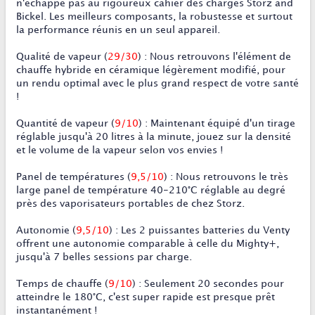
n'échappe pas au rigoureux cahier des charges Storz and
Bickel. Les meilleurs composants, la robustesse et surtout
la performance réunis en un seul appareil.
Qualité de vapeur
(
29/30
)
:
Nous retrouvons l'élément de
chauffe hybride en céramique légèrement modifié, pour
un rendu optimal avec le plus grand respect de votre santé
!
Quantité de vapeur
(
9/10
)
:
Maintenant équipé d'un tirage
réglable jusqu'à 20 litres à la minute, jouez sur la densité
et le volume de la vapeur selon vos envies !
Panel de température
s (
9,5/10
)
:
Nous retrouvons le très
large panel de température 40-210°C réglable au degré
près des vaporisateurs portables de chez Storz.
Autonomie
(
9,5/10
)
:
Les 2 puissantes batteries du Venty
offrent une autonomie comparable à celle du Mighty+,
jusqu'à 7 belles sessions par charge.
Temps de chauffe
(
9/10
) : Seulement 20 secondes pour
atteindre le 180°C, c'est super rapide est presque prêt
instantanément !