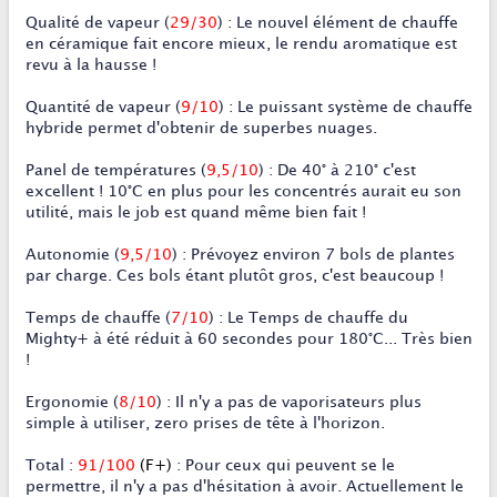
Qualité de vapeur
(
29/30
)
:
Le nouvel élément de chauffe
en céramique fait encore mieux, le rendu aromatique est
revu à la hausse !
Quantité de vapeur
(
9/10
)
:
Le puissant système de chauffe
hybride permet d'obtenir de superbes nuages.
Panel de température
s (
9,5/10
)
:
De 40° à 210° c'est
excellent ! 10°C en plus pour les concentrés aurait eu son
utilité, mais le job est quand même bien fait !
Autonomie
(
9,5/10
)
:
Prévoyez environ 7 bols de plantes
par charge. Ces bols étant plutôt gros, c'est beaucoup !
Temps de chauffe
(
7/10
) : Le Temps de chauffe du
Mighty+ à été réduit à 60 secondes pour 180°C... Très bien
!
Ergonomie
(
8/10
)
:
Il n'y a pas de vaporisateurs plus
simple à utiliser, zero prises de tête à l'horizon.
Total
:
91/100
(F+)
:
Pour ceux qui peuvent se le
permettre, il n'y a pas d'hésitation à avoir. Actuellement le