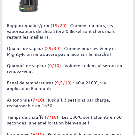
Rapport qualité/prix
(
19/20
) : Comme toujours, les
vaporisateurs de chez Storz & Bickel sont chers mais
restent les meilleurs.
Qualité de vapeur
(
29/30
) : Comme pour les Venty et
Mighty+, on ne trouvera pas mieux sur le marché !
Quantité de vapeur
(
9/10
) : Volume et densité seront au
rendez-vous.
Panel de températures
(
9,5/10
) : 40 à 210°C, via
application Bluetooth.
Autonomie
(
7/10
) : Jusqu'à 3 sessions par charge,
rechargeable en 1h30.
Temps de chauffe
(
7/10
) : Les 180°C sont atteints en 60
secondes, une amélioration bienvenue !
Ergonomie
(
9/10
) : Petit et intuitif, le meilleur des petits