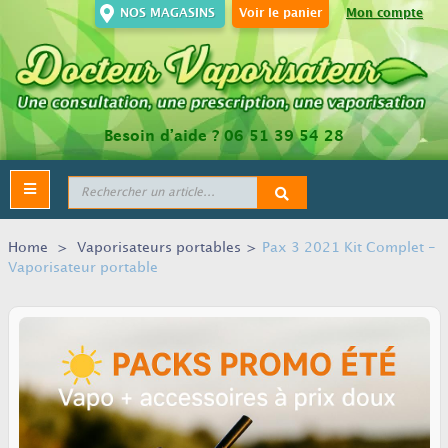
NOS MAGASINS
Voir le panier
Mon compte
Besoin d’aide ?
06 51 39 54 28
Toggle
navigation
Home
>
Vaporisateurs portables
>
Pax 3 2021 Kit Complet -
Vaporisateur portable