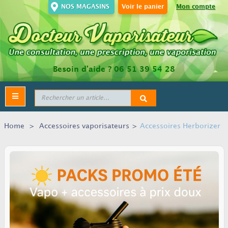
NOS MAGASINS
Voir le panier
Mon compte
Besoin d’aide ?
06 51 39 54 28
Toggle
navigation
Home
>
Accessoires vaporisateurs
>
Accessoires Herborizer