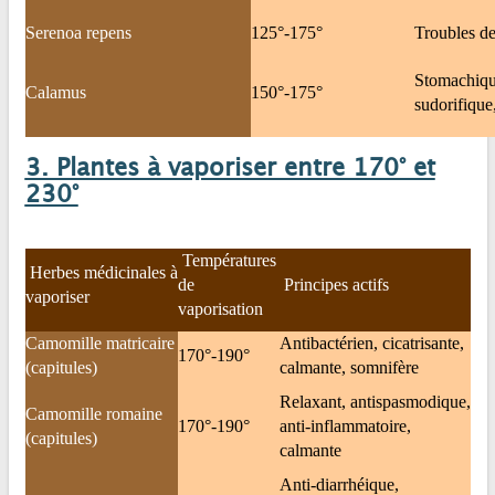
Serenoa repens
125°-175°
Troubles de
Stomachique
Calamus
150°-175°
sudorifique
3. Plantes à vaporiser entre 170° et
230°
Températures
Herbes médicinales à
de
Principes actifs
vaporiser
vaporisation
Camomille matricaire
Antibactérien, cicatrisante,
170°-190°
(capitules)
calmante, somnifère
Relaxant, antispasmodique,
Camomille romaine
170°-190°
anti-inflammatoire,
(capitules)
calmante
Anti-diarrhéique,