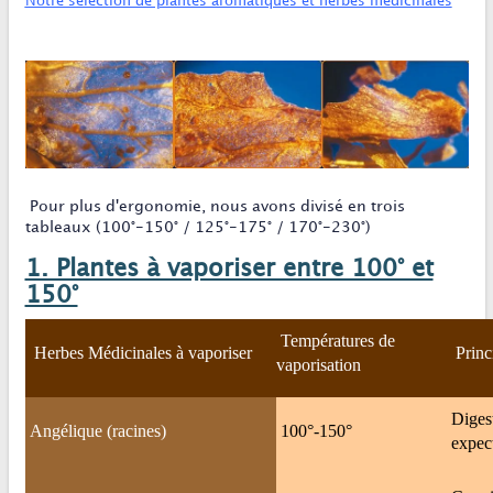
Notre sélection de plantes aromatiques et herbes médicinales
Pour plus d'ergonomie, nous avons divisé en trois
tableaux (100°-150° / 125°-175° / 170°-230°)
1. Plantes à vaporiser entre 100° et
150°
Températures de
Herbes Médicinales à vaporiser
Princ
vaporisation
Digest
Angélique (racines)
100°-150°
expect