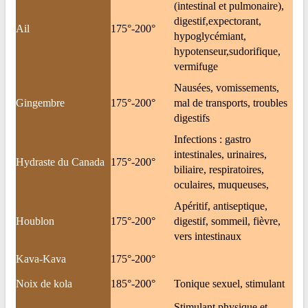
(intestinal et pulmonaire),
digestif,expectorant,
Ail
175°-200°
hypoglycémiant,
hypotenseur,sudorifique,
vermifuge
Nausées, vomissements,
Gingembre
175°-200°
mal de transports, troubles
digestifs
Infections : gastro
intestinales, urinaires,
Hydraste du Canada
175°-200°
biliaire, respiratoires,
oculaires, muqueuses,
Apéritif, antiseptique,
Houblon
175°-200°
digestif, sommeil, fièvre,
vers intestinaux
Kava-Kava
175°-200°
Noix de kola
185°-200°
Tonique sexuel, stimulant
Stimulant physique et