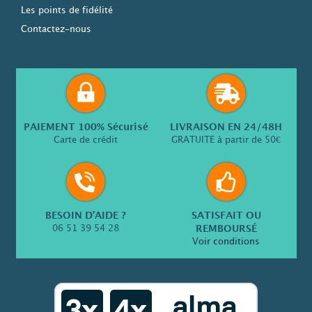
Les points de fidélité
Contactez-nous
PAIEMENT 100% Sécurisé
LIVRAISON EN 24/48H
Carte de crédit
GRATUITE à partir de 50€
BESOIN D’AIDE ?
SATISFAIT OU
06 51 39 54 28
REMBOURSÉ
Voir conditions