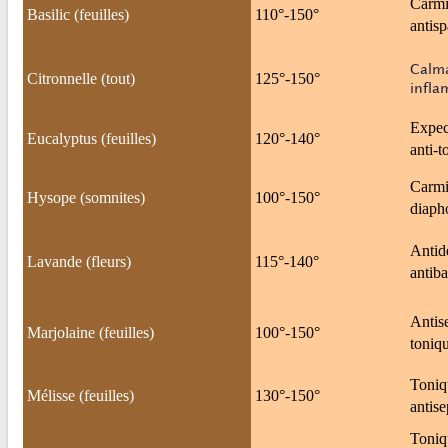
Carmi
Basilic (feuilles)
110°-150°
antis
Calma
Citronnelle (tout)
125°-150°
infla
Expect
Eucalyptus (feuilles)
120°-140°
anti-t
Carmin
Hysope (somnites)
100°-150°
diaph
Antidé
Lavande (fleurs)
115°-140°
antiba
Antise
Marjolaine (feuilles)
100°-150°
toniqu
Toniqu
Mélisse (feuilles)
130°-150°
antise
Toniqu