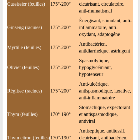
Cassissier (feuilles)
175°-200°
cicatrisant, circulatoire,
anti-rhumatismal
Énergisant, stimulant, anti-
Ginseng (racines)
175°-200°
inflammatoire, anti-
oxydant, adaptogéne
Antibactérien,
Myrtille (feuilles)
175°-200°
antidiarrhéique, astringent
Spasmolytique,
Olivier (feuilles)
175°-200°
hypoglycémiant,
hypotenseur
Anti-ulcèrique,
Réglisse (racines)
175°-200°
antispasmodique, laxative,
anti-inflammatoire
Stomachique, expectorant
Thym (feuilles)
170°-190°
et antispasmodique,
antiviral
Antiseptique, antitussif,
Thym citron (feuilles)
170°-190°
cicatrisant, antibactérien,