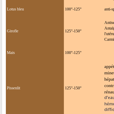
Lotus bleu
100°-125°
anti-
Antis
Antal
Girofle
125°-150°
l'uté
Carmi
Mais
100°-125°
appét
mineu
hépat
contr
Pissenlit
125°-150°
réna
d'eau
hémo
diff