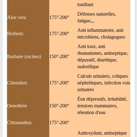
tonifiant
Défenses naturelles,
Aloe vera
175°-200°
fatigue,,,
Anti inflammatoire, anti
Berberis
175°-200°
microbiens, cholagogues
Anti toux, anti
rhumatismes, antiseptique,
Barbane (racines)
150°-200°
dépuratif, diurétique,
sudorifique
Calculs urinaires, coliques
Chiendent
175°-200°
néphrétiques, infection vois
urinaires
État dépressifs, irritabilité,
Oenothére
150°-200°
tensions mammaires,
rétention d'eau
Chionanthus
175°-200°
Antioxydant, antiseptique