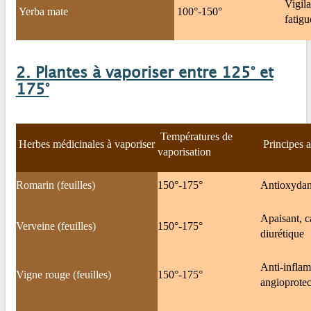
Vigil
Yerba mate
100°-150°
fatigu
2. Plantes à vaporiser entre 125° et
175°
Températures de
Herbes médicinales à vaporiser
Principes a
vaporisation
Romarin (feuilles)
150°-175°
Antioxydant
Apaisant, c
Verveine (feuilles)
150°-175°
diurétique
Anti-inflam
Vigne rouge (feuilles)
150°-175°
angioprotect