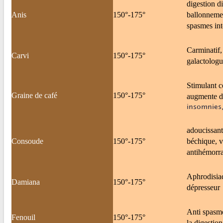
digestion di
Anis
150°-175°
ballonnemen
spasmes int
Carminatif, 
Carvi
150°-175°
galactologu
Stimulant c
Graine de café
150°-175°
augmente dé
insomnies,
adoucissant,
Consoude
150°-175°
béchique, v
antihémorra
Aphrodisiaq
Damiana
150°-175°
dépresseur
Anti spasmo
Fenouil
150°-175°
la digestio