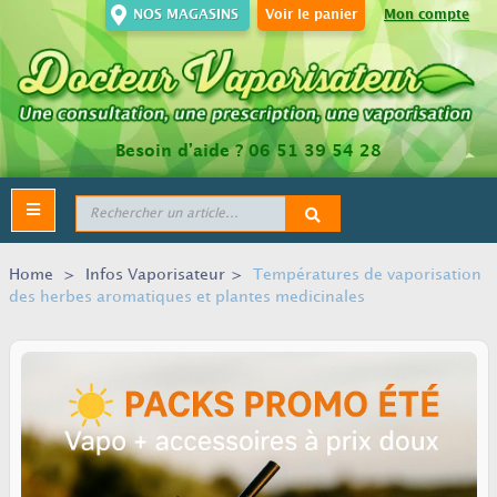
NOS MAGASINS
Voir le panier
Mon compte
Besoin d’aide ?
06 51 39 54 28
Toggle
navigation
Home
>
Infos Vaporisateur
>
Températures de vaporisation
des herbes aromatiques et plantes medicinales