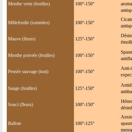
Menthe verte (feuilles)
100°-150°
aromat
antis
Cicatr
Millefeuille (somnites)
100°-150°
antis
Désinf
Mauve (fleurs)
125°-150°
émolli
Spasm
Menthe poivrée (feuilles)
100°-150°
antifl
Anti-i
Pensée sauvage (tout)
100°-150°
expect
Antidi
Sauge (feuilles)
125°-150°
antiba
Hémos
Souci (fleurs)
100°-150°
désinf
Anxie
Ballote
100°-125°
spasme
meno