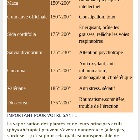
Maca
150°-200°
intellectuel
Guimauve officinale
150°-200°
Constipation, toux
Énergisant, brûle les
Sida cordifolia
175°-200°
graisses, relâche les voies
respiratoires
Salvia divinorium
175°-230°
Attention psychotrope
Anti oxydant, anti
Curcuma
175°-200°
inflammatoire,
anticoagulant, cholérétique
Valériane
185°-200°
Anti stress, sédatif
Rhumatisme,somnifère,
Dioscorea
175°-200°
trouble de l’érection
IMPORTANT POUR VOTRE SANTE
La vaporisation des plantes et de leurs principes actifs
(phytothérapie) peuvent s'avérer dangereuse (allergies,
surdoses...) c'est pour cela qu'il est indispensable de