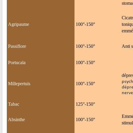
stomac
Cicatr
Agripaume
100°-150°
toniqu
emmé
Passiflore
100°-150°
Anti s
Portucala
100°-150°
dépres
psych
Millepertuis
100°-150°
dépre
nerve
Tabac
125°-150°
Emmén
Absinthe
100°-150°
stimul