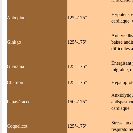
Hypotensive
Aubépine
125°-175°
cardiaque, 
Anti vieill
Ginkgo
125°-175°
baisse audit
difficultés 
Énergisant p
Guarama
125°-175°
migraine, ob
Chardon
125°-175°
Hepatoprote
Anxiolytique
Papavéracée
150°-175°
antispasmod
cardiaque
Stress, anxi
Coquelicot
125°-175°
respiratoire