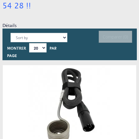
54 28 !!
Détails
Comparer (
0
)
PAR
MONTRER
PAGE