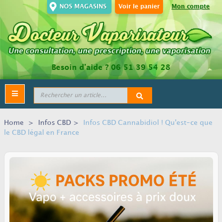
NOS MAGASINS
Voir le panier
Mon compte
Besoin d’aide ?
06 51 39 54 28
Toggle
navigation
Home
>
Infos CBD
>
Infos CBD Cannabidiol ! Qu'est-ce que
le CBD légal en France