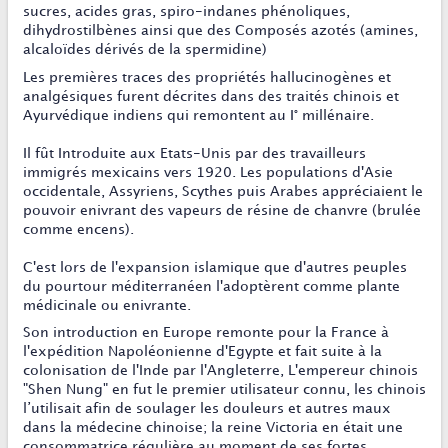
sucres, acides gras, spiro-indanes phénoliques,
dihydrostilbènes ainsi que des Composés azotés (amines,
alcaloïdes dérivés de la spermidine)
Les premières traces des propriétés hallucinogènes et
analgésiques furent décrites dans des traités chinois et
Ayurvédique indiens qui remontent au I° millénaire.
Il fût Introduite aux Etats-Unis par des travailleurs
immigrés mexicains vers 1920. Les populations d'Asie
occidentale, Assyriens, Scythes puis Arabes appréciaient le
pouvoir enivrant des vapeurs de résine de chanvre (brulée
comme encens).
C'est lors de l'expansion islamique que d'autres peuples
du pourtour méditerranéen l'adoptèrent comme plante
médicinale ou enivrante.
Son introduction en Europe remonte pour la France à
l'expédition Napoléonienne d'Egypte et fait suite à la
colonisation de l'Inde par l'Angleterre, L'empereur chinois
"Shen Nung" en fut le premier utilisateur connu, les chinois
l’utilisait afin de soulager les douleurs et autres maux
dans la médecine chinoise; la reine Victoria en était une
consommatrice régulière au moment de ses fortes