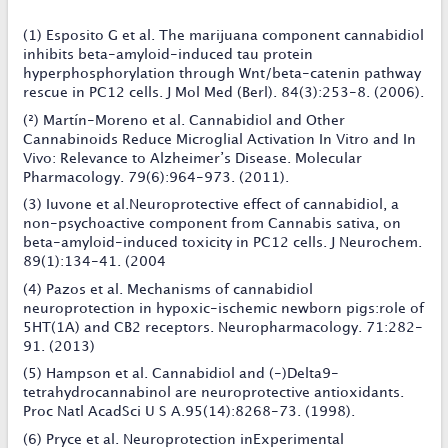
(1) Esposito G et al. The marijuana component cannabidiol
inhibits beta-amyloid-induced tau protein
hyperphosphorylation through Wnt/beta-catenin pathway
rescue in PC12 cells. J Mol Med (Berl). 84(3):253-8. (2006).
(²) Martín-Moreno et al. Cannabidiol and Other
Cannabinoids Reduce Microglial Activation In Vitro and In
Vivo: Relevance to Alzheimer’s Disease. Molecular
Pharmacology. 79(6):964-973. (2011).
(3) Iuvone et al.Neuroprotective effect of cannabidiol, a
non-psychoactive component from Cannabis sativa, on
beta-amyloid-induced toxicity in PC12 cells. J Neurochem.
89(1):134-41. (2004
(4) Pazos et al. Mechanisms of cannabidiol
neuroprotection in hypoxic-ischemic newborn pigs:role of
5HT(1A) and CB2 receptors. Neuropharmacology. 71:282-
91. (2013)
(5) Hampson et al. Cannabidiol and (-)Delta9-
tetrahydrocannabinol are neuroprotective antioxidants.
Proc Natl AcadSci U S A.95(14):8268-73. (1998).
(6) Pryce et al. Neuroprotection inExperimental