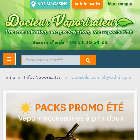
NOS MAGASINS
Voir le panier
Mon compte
Besoin d’aide ?
06 51 39 54 28
Toggle
navigation
Home
>
Infos Vaporisateur
>
Conseils, avis phytothérapie