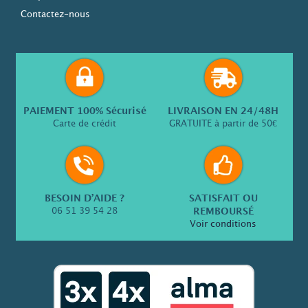
Contactez-nous
PAIEMENT 100% Sécurisé
LIVRAISON EN 24/48H
Carte de crédit
GRATUITE à partir de 50€
BESOIN D’AIDE ?
SATISFAIT OU
06 51 39 54 28
REMBOURSÉ
Voir conditions