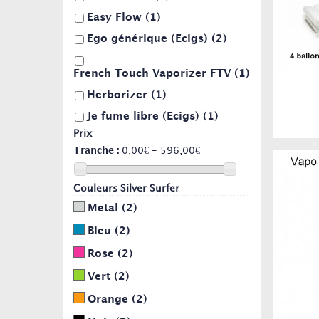
Easy Flow
(1)
Ego générique (Ecigs)
(2)
French Touch Vaporizer FTV
(1)
Herborizer
(1)
Je fume libre (Ecigs)
(1)
Prix
Storz & Bickel
(1)
Tranche :
0,00€ - 596,00€
Couleurs Silver Surfer
Metal
(2)
Bleu
(2)
Rose
(2)
Vert
(2)
Orange
(2)