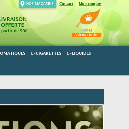
NOS MAGASINS
Contact
Mon compte
LIVRAISON
OFFERTE
(vide)
 partir de 50€
Voir mon panier
ROMATIQUES
E-CIGARETTES
E-LIQUIDES