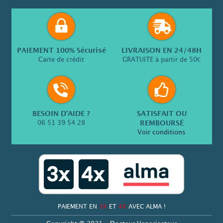
PAIEMENT 100% Sécurisé
LIVRAISON EN 24/48H
Carte de crédit
GRATUITE à partir de 50€
BESOIN D’AIDE ?
SATISFAIT OU
06 51 39 54 28
REMBOURSÉ
Voir conditions
PAIEMENT EN
3X
ET
4X
AVEC ALMA !