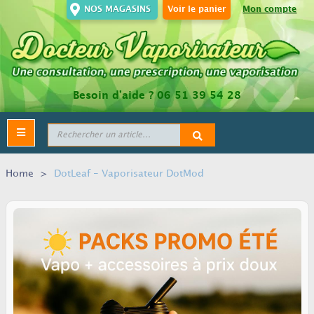
NOS MAGASINS
Voir le panier
Mon compte
Besoin d’aide ?
06 51 39 54 28
Toggle
navigation
Home
>
DotLeaf - Vaporisateur DotMod