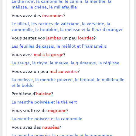
Le thé noir, la camomille, le cumin, la menthe, la
mélisse, le chêne, le millefeuille
Vous avez des
insomnies
?
Le tilleul, les racines de valériane, la verveine, la
camomille, le houblon, la mélisse et la fleur d'oranger
Vous sentez vos
jambes
un peu
lourdes
?
Les feuilles de cassis, le mélilot et l’hamamélis
Vous avez
mal à la gorge
?
La sauge, le thym, la mauve, la guimauve, la réglisse
Vous avez un peu
mal au ventre
?
La mélisse, la menthe poivrée, le fenouil, le millefeuille
et le boldo
Problème d'
haleine
?
La menthe poivrée et le thé vert
Vous souffrez de
migraine
?
La menthe poivrée et la camomille
Vous avez des
nausées
?
La menthe poivrée, la camomille et le gingembre