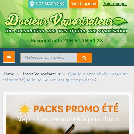
NOS MAGASINS
Voir le panier
Mon compte
Besoin d’aide ?
06 51 39 54 28
Toggle
navigation
Home
>
Infos Vaporisateur
>
Quelle plante choisir pour me
soigner ? Quelle herbe aromatique vaporiser ?