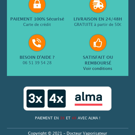
PAIEMENT 100% Sécurisé
LIVRAISON EN 24/48H
Carte de crédit
GRATUITE à partir de 50€
BESOIN D’AIDE ?
SATISFAIT OU
06 51 39 54 28
REMBOURSÉ
Voir conditions
PAIEMENT EN
3X
ET
4X
AVEC ALMA !
Copyright © 2021 - Docteur Vaporisateur