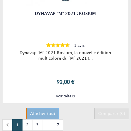
DYNAVAP "M" 2021 : ROSIUM
1 avis
Dynavap "M" 2021 Rosium, la nouvelle édition
multicolore du "M" 2021 !...
92,00 €
Voir détails
Afficher tout
Comparer (
0
)
1
2
3
...
7