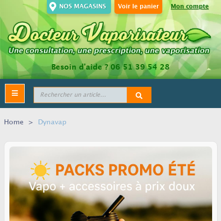
NOS MAGASINS
Voir le panier
Mon compte
Besoin d’aide ?
06 51 39 54 28
Toggle
navigation
Home
>
Dynavap