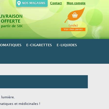
NOS MAGASINS
Contact
Mon compte
LIVRAISON
OFFERTE
(vide)
 partir de 50€
Voir mon panier
ROMATIQUES
E-CIGARETTES
E-LIQUIDES
a lumière.
atiques et médicinales !