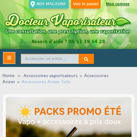
NOS MAGASINS
Voir le panier
Mon compte
Besoin d’aide ?
06 51 39 54 28
Toggle
navigation
Home
>
Accessoires vaporisateurs
>
Accessoires
Arizer
>
Accessoires Arizer Solo