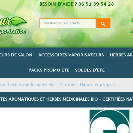
BESOIN D’AIDE ?
06 51 39 54 28
à
EURS DE SALON
ACCESSOIRES VAPORISATEURS
HERBES A
PACKS PROMO ÉTÉ
SOLDES D'ÉTÉ
 et herbes médicinales Bio - Certifiées Nature et progrès
TES AROMATIQUES ET HERBES MÉDICINALES BIO - CERTIFIÉES N