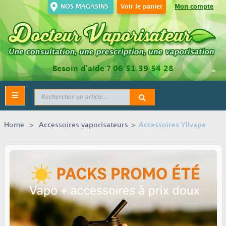
NOS MAGASINS
Voir le panier
Mon compte
Besoin d’aide ?
06 51 39 54 28
Toggle
navigation
Home
>
Accessoires vaporisateurs
>
Accessoires Yllvape