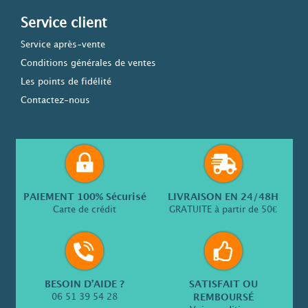
Service client
Service après-vente
Conditions générales de ventes
Les points de fidélité
Contactez-nous
PAIEMENT 100% Sécurisé
LIVRAISON EN 24/48H
Carte de crédit
GRATUITE à partir de 50€
BESOIN D’AIDE ?
SATISFAIT OU
06 51 39 54 28
REMBOURSÉ