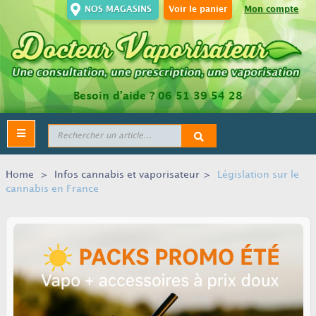
NOS MAGASINS
Voir le panier
Mon compte
Besoin d’aide ?
06 51 39 54 28
Toggle
navigation
Home
>
Infos cannabis et vaporisateur
>
Législation sur le
cannabis en France