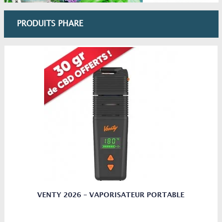
Vaporisateur Paris
BOUTIQUE A PARIS AU 68 RUE DE MONTREUIL 75011
PRODUITS PHARE
OUVERTE (0651395428 et 0627586821)
Horaires d'ouverture : Du Lundi au Vendredi 10h30-
20h00 et le Samedi 14h-19h
VOTRE BOUTIQUE DE VAPORISATEUR EN LIGNE ET EN
FRANCE !
Vaporisateur Shop à Paris et à Lyon (Le Spécialiste des
vaporisateurs en France)
CBD Shop à Paris et à Lyon (Seules les meilleures
variétés qui font un MAX de vapeur sont
sélectionnées)
Boutique de cigarettes électroniques.
Phytothérapie et Aromathérapie (Un très large choix
de plantes et de concentrés)
On prendra toujours le temps qu'il faut pour vous
VENTY 2026 - VAPORISATEUR PORTABLE
conseiller au mieux dans votre choix !