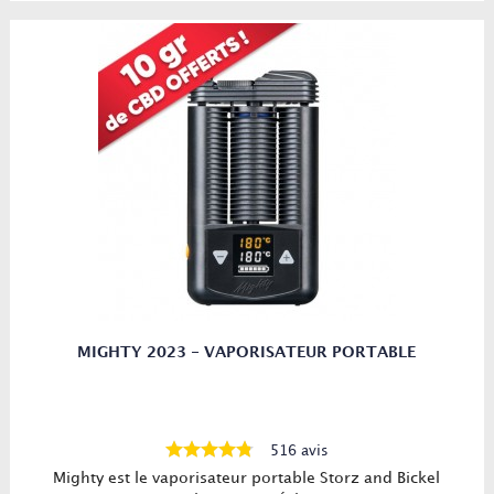
Boutique Vaporisateur Lyon vous propose tous les
meilleurs vaporisateurs de salons et vaporisateurs
portables à Lyon 7
BOUTIQUE DEFINITIVEMENT FERMEE
Dans notre magasin de vaporisateurs et CBD sur PARIS et
LYON vous trouverez toute une gamme de vaporisateurs de
qualité (vapo Volcano), conçus par les meilleures marques
du marché, tel que :
MIGHTY 2023 - VAPORISATEUR PORTABLE
Storz & Bickel, 7th Floor, Arizer, Tinymight, Da Vinci,
Herborizer, Cannabis Hardware, Eagle Bill....
Vous trouverez chez Docteur Vapo les meilleurs
vaporisateurs du marché, à petit prix !
516 avis
Vaporisateur Volcano Classic, Volcano Vaporisateur Digit et
Mighty est le vaporisateur portable Storz and Bickel