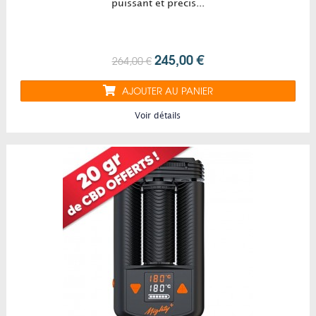
Mighty ou Crafty, Vaporisateur Arizer Solo, Arizer Air, les
puissant et précis...
vaporisateurs Silver Surfer Vaporizer "SSV", le vaporisateur
portable Da Vinci, le vapo V-Tower, Le vaporisateur
Extreme Q, vaporisateur Ascent et bien d'autres....)
245,00 €
264,00 €
Achat vaporisateurs à petits prix, fiables et efficaces et
Vaporiseur au meilleur rapport qualité-prix. Acheter un
AJOUTER AU PANIER
vaporisateur pas cher en toute confiance pour vaporiser et
arrêter de fumer et préservez votre santé avec un
Voir détails
Vaporiseur en phytothérapie. Ou acheter un vaporisateur ?
Chez Dr Vapo, la boutique vaporisateur paris 75011 !
Acheter du CBD dans notre boutique à Paris 11e c'est
maintenant possible !Fleurs de CBD, Wax de CBD, Cristaux
de CBD et E-Liquides de CBD à Paris dans notre magasin 68
rue de Montreuil 75011 !