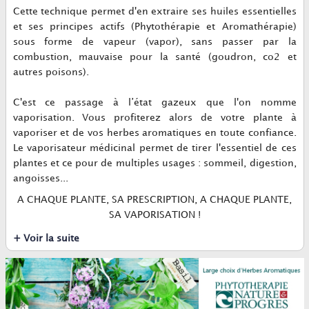
Cette technique permet d'en extraire ses
huiles essentielles
et ses principes actifs (
Phytothérapie
et
Aromathérapie
)
sous forme de vapeur (vapor)
,
sans passer par la
combustion, mauvaise pour la santé (goudron, co2 et
autres poisons).
C'est ce passage à l’état gazeux que l'on nomme
vaporisation.
Vous profiterez alors de votre
plante à
vaporiser
et de vos herbes aromatiques en toute confiance
.
Le vaporisateur médicinal permet de tirer l'essentiel de ces
plantes et ce pour de multiples usages : sommeil, digestion,
angoisses...
A CHAQUE PLANTE, SA PRESCRIPTION, A CHAQUE PLANTE,
SA VAPORISATION !
+ Voir la suite
VENTY, VEAZY, MIGHTY+, CRAFTY+, VOLCANO, TINYMIGHT
2
: Les meilleurs vaporisateurs dispo
sur DocVapo !
Infos Boutiques Docteur