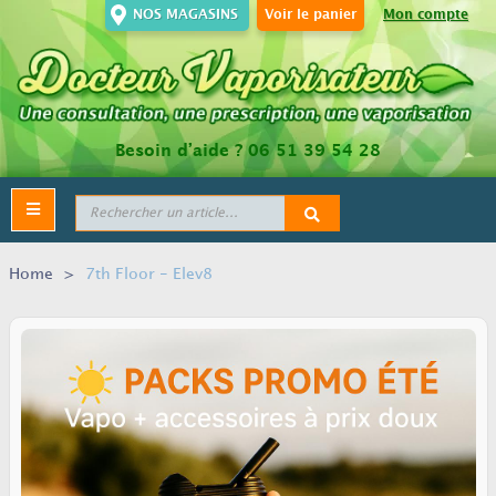
NOS MAGASINS
Voir le panier
Mon compte
Besoin d’aide ?
06 51 39 54 28
Toggle
navigation
Home
>
7th Floor - Elev8