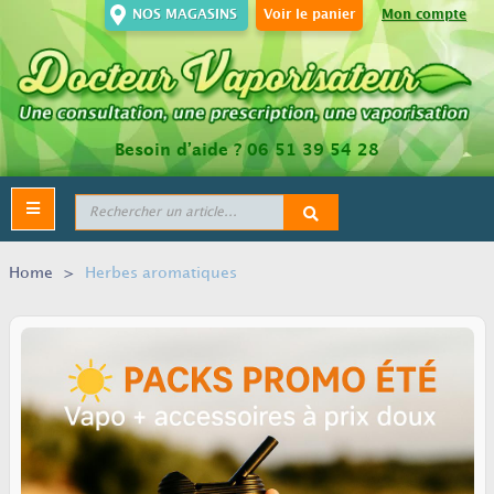
NOS MAGASINS
Voir le panier
Mon compte
Besoin d’aide ?
06 51 39 54 28
Toggle
navigation
Home
>
Herbes aromatiques