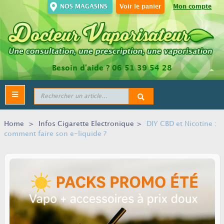
NOS MAGASINS
Voir le panier
Mon compte
Besoin d’aide ?
06 51 39 54 28
Toggle
navigation
Home
>
Infos Cigarette Electronique
>
DIY CBD et Nicotine :
comment faire son e-liquide ?