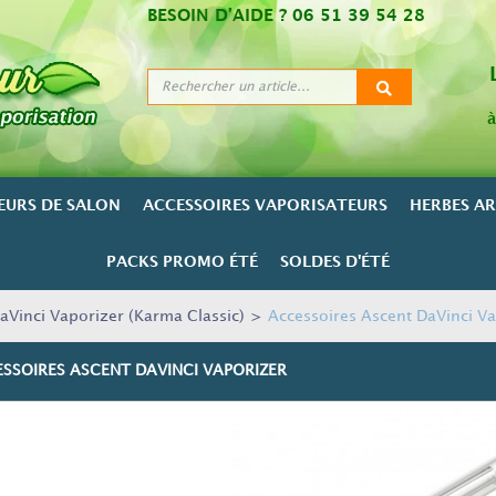
BESOIN D’AIDE ?
06 51 39 54 28
à
EURS DE SALON
ACCESSOIRES VAPORISATEURS
HERBES A
PACKS PROMO ÉTÉ
SOLDES D'ÉTÉ
aVinci Vaporizer (Karma Classic)
>
Accessoires Ascent DaVinci V
SSOIRES ASCENT DAVINCI VAPORIZER