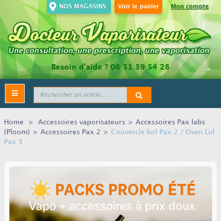
NOS MAGASINS
Voir le panier
Mon compte
Besoin d’aide ?
06 51 39 54 28
Toggle
navigation
Home
>
Accessoires vaporisateurs
>
Accessoires Pax labs
(Ploom)
>
Accessoires Pax 2
>
Couvercle bol Pax 2 / Oven Lid
Pax 3