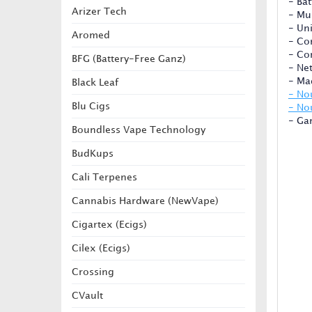
- Ba
Arizer Tech
- Mul
- Un
Aromed
- Co
- Co
BFG (Battery-Free Ganz)
- Net
- Ma
Black Leaf
- No
Blu Cigs
- No
- Ga
Boundless Vape Technology
BudKups
Cali Terpenes
Cannabis Hardware (NewVape)
Cigartex (Ecigs)
Cilex (Ecigs)
Crossing
CVault