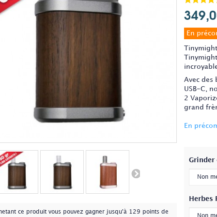
349,0
En préc
Tinymight
Tinymight,
incroyable
Avec des 
USB-C, no
2 Vaporiz
grand frère
En préc
Grinder
Herbes 
hetant ce produit vous pouvez gagner jusqu'à
129
points de