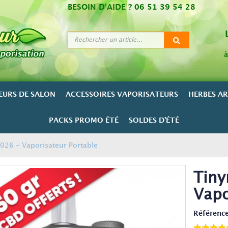
BESOIN D’AIDE ?
06 51 39 54 28
à
EURS DE SALON
ACCESSOIRES VAPORISATEURS
HERBES A
PACKS PROMO ÉTÉ
SOLDES D'ÉTÉ
026 - Vaporisateur Portable
Tiny
Vapo
Référence