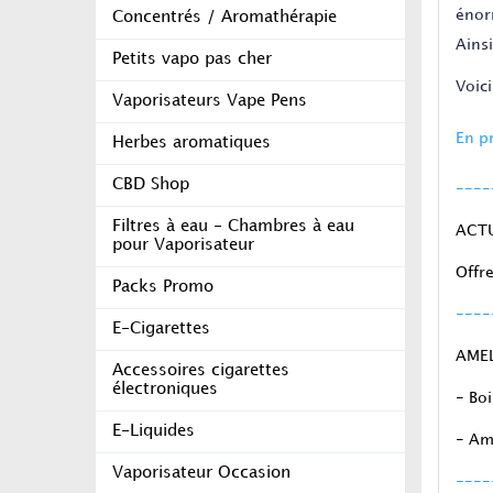
énor
Concentrés / Aromathérapie
Ains
Petits vapo pas cher
Voici
Vaporisateurs Vape Pens
En 
Herbes aromatiques
CBD Shop
----
Filtres à eau - Chambres à eau
ACT
pour Vaporisateur
Offr
Packs Promo
----
E-Cigarettes
AME
Accessoires cigarettes
électroniques
- Boi
E-Liquides
- Amé
Vaporisateur Occasion
----