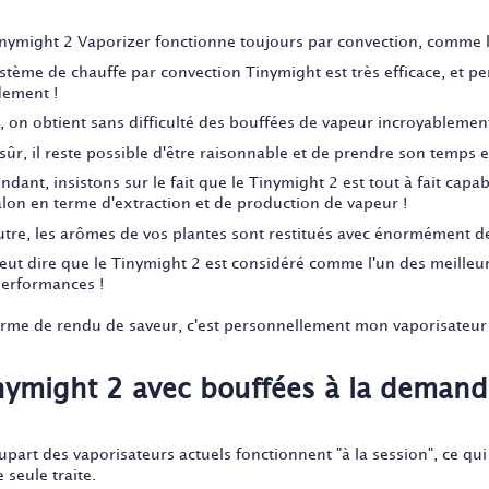
inymight 2 Vaporizer fonctionne toujours par convection, comme le
stème de chauffe par convection Tinymight est très efficace, et per
dement !
i, on obtient sans difficulté des bouffées de vapeur incroyablemen
sûr, il reste possible d'être raisonnable et de prendre son temps 
dant, insistons sur le fait que le Tinymight 2 est tout à fait capab
alon en terme d'extraction et de production de vapeur !
utre, les arômes de vos plantes sont restitués avec énormément de
eut dire que le Tinymight 2 est considéré comme l'un des meilleu
performances !
erme de rendu de saveur, c'est personnellement mon vaporisateur 
nymight 2 avec bouffées à la deman
upart des vaporisateurs actuels fonctionnent "à la session", ce qui
 seule traite.