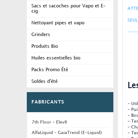
Sacs et sacoches pour Vapo et E-
ATTE
cig
SEUL
Nettoyant pipes et vapo
----
Grinders
Produits Bio
Huiles essentielles bio
Packs Promo Été
Soldes d'été
Le
FABRICANTS
- Ut
- Pu
- Bo
- Te
7th Floor - Elev8
- Ch
AlfaLiquid - GaiaTrend (E-Liquid)
- Te