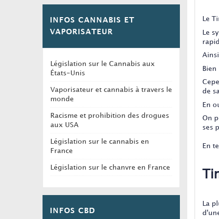
Le T
INFOS CANNABIS ET
VAPORISATEUR
Le sy
rapi
Ains
Législation sur le Cannabis aux
Bien 
États-Unis
Cepen
Vaporisateur et cannabis à travers le
de s
monde
En o
Racisme et prohibition des drogues
On p
aux USA
ses 
Législation sur le cannabis en
En t
France
Législation sur le chanvre en France
Ti
La pl
INFOS CBD
d'une