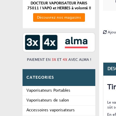
DOCTEUR VAPORISATEUR PARIS
75011 ! VAPO et HERBES à volonté !!
Découvrez nos magasins
Ajou
PAIEMENT EN
3X
ET
4X
AVEC ALMA !
DES
CATEGORIES
Ti
Vaporisateurs Portables
Vaporisateurs de salon
Le v
sût s
Accessoires vaporisateurs
En e