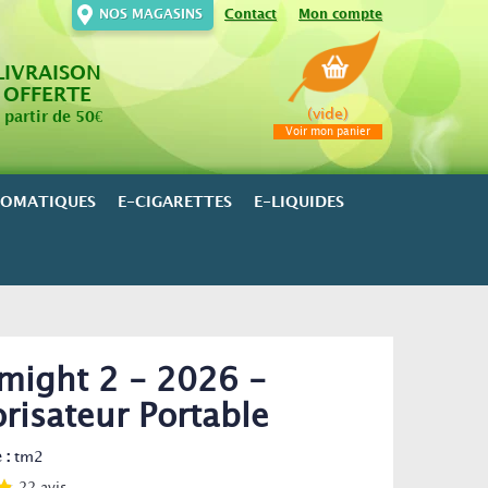
NOS MAGASINS
Contact
Mon compte
LIVRAISON
OFFERTE
(vide)
 partir de 50€
Voir mon panier
ROMATIQUES
E-CIGARETTES
E-LIQUIDES
might 2 - 2026 -
risateur Portable
 :
tm2