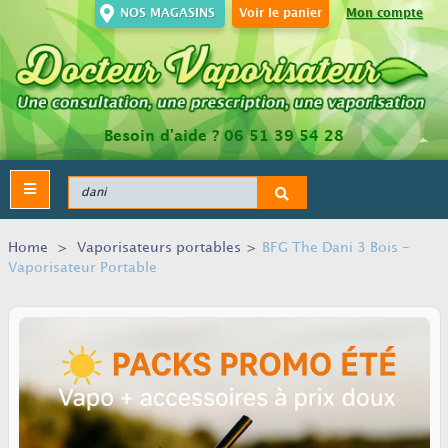
NOS MAGASINS
Voir le panier
Mon compte
Besoin d’aide ?
06 51 39 54 28
Toggle
navigation
Home
>
Vaporisateurs portables
>
BFG The Dani 3 Bois -
Vaporisateur Portable