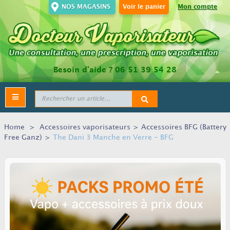
NOS MAGASINS
Voir le panier
Mon compte
Besoin d’aide ?
06 51 39 54 28
Toggle
navigation
Home
>
Accessoires vaporisateurs
>
Accessoires BFG (Battery
Free Ganz)
>
The Dani 3 Manche en Verre - BFG