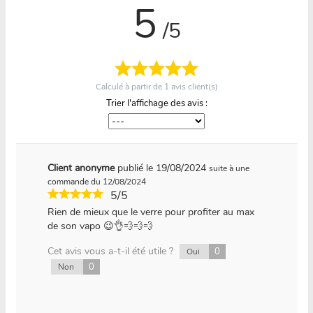
5
/5
Calculé à partir de
1
avis client(s)
Trier l'affichage des avis :
Client anonyme
publié le 19/08/2024
suite à une
commande du 12/08/2024
5/5
Rien de mieux que le verre pour profiter au max
de son vapo 😉👌💨💨💨
Cet avis vous a-t-il été utile ?
0
Oui
0
Non