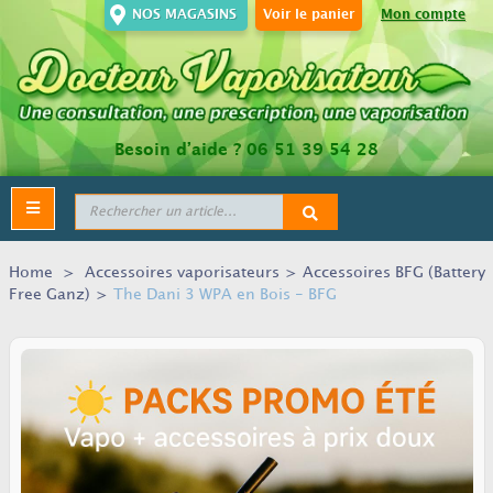
NOS MAGASINS
Voir le panier
Mon compte
Besoin d’aide ?
06 51 39 54 28
Toggle
navigation
Home
>
Accessoires vaporisateurs
>
Accessoires BFG (Battery
Free Ganz)
>
The Dani 3 WPA en Bois - BFG