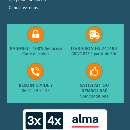
Les points de fidélité
Contactez-nous
PAIEMENT 100% Sécurisé
LIVRAISON EN 24/48H
Carte de crédit
GRATUITE à partir de 50€
BESOIN D’AIDE ?
SATISFAIT OU
06 51 39 54 28
REMBOURSÉ
Voir conditions