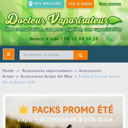
NOS MAGASINS
Voir le panier
Mon compte
Besoin d’aide ?
06 51 39 54 28
Toggle
navigation
Home
>
Accessoires vaporisateurs
>
Accessoires
Arizer
>
Accessoires Arizer Air Max
>
Embout buccal Arizer
Air et Arizer Solo