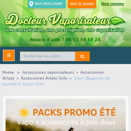
NOS MAGASINS
Voir le panier
Mon compte
Besoin d’aide ?
06 51 39 54 28
Toggle
navigation
Home
>
Accessoires vaporisateurs
>
Accessoires
Arizer
>
Accessoires Arizer Solo
>
Stem (Baguette de
transfert) Arizer Solo