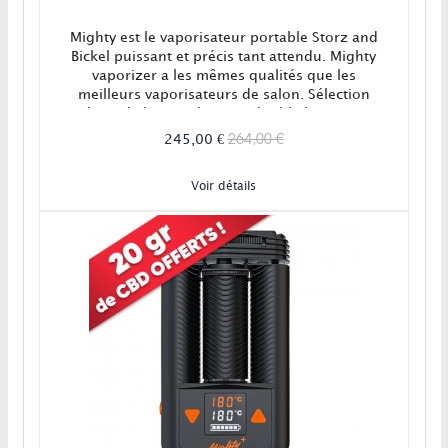
Mighty est le vaporisateur portable Storz and
Bickel puissant et précis tant attendu. Mighty
vaporizer a les mêmes qualités que les
meilleurs vaporisateurs de salon. Sélection
précise de la température, double batterie au
lithium et élément de chauffe de haut niveau
264,00 €
245,00 €
sont au rendez-vous !Achat vaporisateur
Mighty, le Volcano portable !Dernière version
Voir détails
avec...