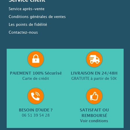
Service client
Service après-vente
Conditions générales de ventes
Les points de fidélité
Contactez-nous
PAIEMENT 100% Sécurisé
LIVRAISON EN 24/48H
Carte de crédit
GRATUITE à partir de 50€
BESOIN D’AIDE ?
SATISFAIT OU
06 51 39 54 28
REMBOURSÉ
Voir conditions