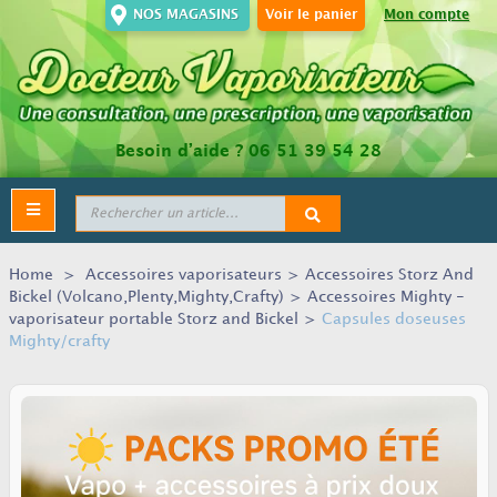
NOS MAGASINS
Voir le panier
Mon compte
Besoin d’aide ?
06 51 39 54 28
Toggle
navigation
Home
>
Accessoires vaporisateurs
>
Accessoires Storz And
Bickel (Volcano,Plenty,Mighty,Crafty)
>
Accessoires Mighty -
vaporisateur portable Storz and Bickel
>
Capsules doseuses
Mighty/crafty