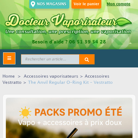
NOS MAGASINS
Voir le panier
Mon compte
Besoin d’aide ?
06 51 39 54 28
Toggle
navigation
Home
>
Accessoires vaporisateurs
>
Accessoires
Vestratto
>
The Anvil Regular O-Ring Kit - Vestratto