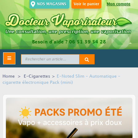
NOS MAGASINS
Voir le panier
Mon compte
Besoin d’aide ?
06 51 39 54 28
Toggle
navigation
Home
>
E-Cigarettes
>
E-Noted Slim - Automatique -
cigarette électronique Pack (mini)