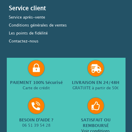
Service client
Service après-vente
Conditions générales de ventes
Les points de fidélité
Contactez-nous
PAIEMENT 100% Sécurisé
LIVRAISON EN 24/48H
Carte de crédit
GRATUITE à partir de 50€
BESOIN D’AIDE ?
SATISFAIT OU
06 51 39 54 28
REMBOURSÉ
Voir conditions