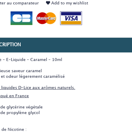
ter au comparateur
Add to my wishlist
CRIPTION
ce - E-Liquide - Caramel - 10ml
cieuse saveur caramel
 et odeur légerement caramélisé
E liquides D-Lice aux arômes naturels.
iqué en France
 de glycérine végétale
 de propylène glycol
 de Nicotine :