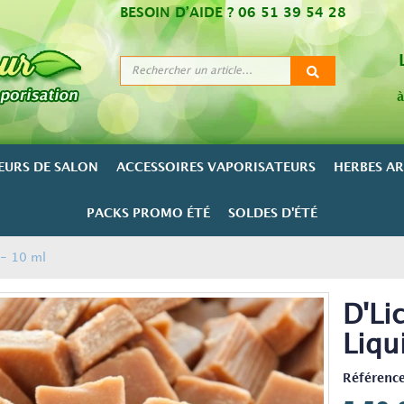
BESOIN D’AIDE ?
06 51 39 54 28
à
EURS DE SALON
ACCESSOIRES VAPORISATEURS
HERBES A
PACKS PROMO ÉTÉ
SOLDES D'ÉTÉ
 - 10 ml
D'Li
Liqu
Référence