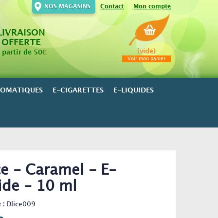
NOS MAGASINS
Contact
Mon compte
LIVRAISON
OFFERTE
(vide)
 partir de 50€
Voir mon panier
ROMATIQUES
E-CIGARETTES
E-LIQUIDES
ce - Caramel - E-
ide - 10 ml
 :
Dlice009