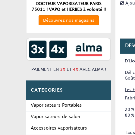
Ajou
DOCTEUR VAPORISATEUR PARIS
75011 ! VAPO et HERBES à volonté !!
Découvrez nos magasins
DES
D'Li
PAIEMENT EN
3X
ET
4X
AVEC ALMA !
Déli
Goût
Les 
CATEGORIES
Fabr
Vaporisateurs Portables
20 %
80 %
Vaporisateurs de salon
Accessoires vaporisateurs
Taux