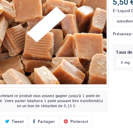
5,50 
E-Liquid 
Prévenez-
Taux de
achetant ce produit vous pouvez gagner jusqu'à
1
point de
té
. Votre panier totalisera
1
point
pouvant être transformé(s)
en un bon de réduction de
0,15 €
.
Tweet
Partager
Pinterest