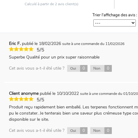
Calculé à partir de
2
avis client(s)
Trier l'affichage des avis :
Eric F.
publié le 18/02/2026
suite à une commande du 11/02/2026
5/5
Superbe Qualité pour un prix super raisonnable
Cet avis vous a-t-il été utile ?
0
0
Oui
Non
Client anonyme
publié le 10/10/2022
suite à une commande du 01/10/2
5/5
Produit reçu rapidement bien emballé. Les terpenes fonctionnent mi
pu le constater. Je tenterais bien une saveur plus crémeuse type 
disponible sur le site.
Cet avis vous a-t-il été utile ?
0
0
Oui
Non