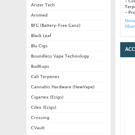
- Co
Arizer Tech
Terp
- Pr
Aromed
Nouv
BFG (Battery-Free Ganz)
Obam
Black Leaf
Blu Cigs
ACC
Boundless Vape Technology
BudKups
Cali Terpenes
Cannabis Hardware (NewVape)
Cigartex (Ecigs)
Cilex (Ecigs)
Crossing
CVault