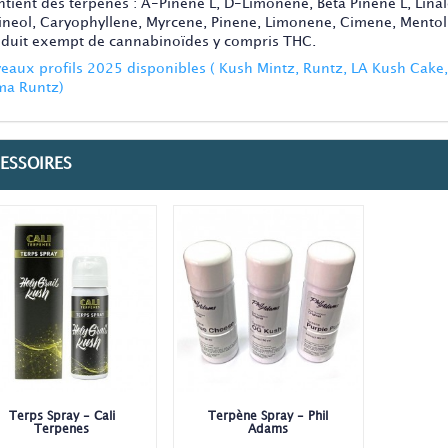
ntient des terpènes : A-Pinene L, D-Limonene, Beta Pinene L, Lina
ineol, Caryophyllene, Myrcene, Pinene, Limonene, Cimene, Mentol,
oduit exempt de cannabinoïdes y compris THC.
eaux profils 2025 disponibles ( Kush Mintz, Runtz, LA Kush Cake, 
a Runtz)
ESSOIRES
Terps Spray - Cali
Terpène Spray - Phil
Terpenes
Adams