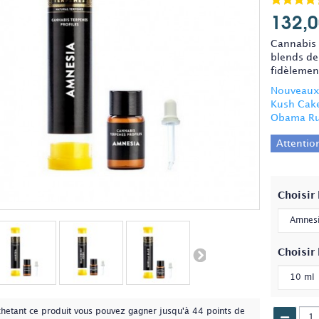
132,0
Cannabis 
blends de
fidèlement
Nouveaux 
Kush Cake
Obama Ru
Attention
Choisir 
Choisir 
chetant ce produit vous pouvez gagner jusqu'à
44
points de