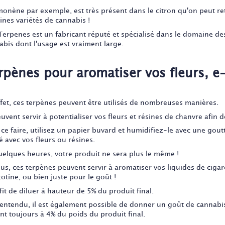
imonène par exemple, est très présent dans le citron qu'on peut r
ines variétés de cannabis !
 Terpenes est un fabricant réputé et spécialisé dans le domaine de
abis dont l'usage est vraiment large.
rpènes pour aromatiser vos fleurs, e-
ffet, ces terpènes peuvent être utilisés de nombreuses manières.
euvent servir à potentialiser vos fleurs et résines de chanvre afin de
ce faire, utilisez un papier buvard et humidifiez-le avec une gout
é avec vos fleurs ou résines.
uelques heures, votre produit ne sera plus le même !
lus, ces terpènes peuvent servir à aromatiser vos liquides de ciga
cotine, ou bien juste pour le goût !
ffit de diluer à hauteur de 5% du produit final.
 entendu, il est également possible de donner un goût de cannabi
nt toujours à 4% du poids du produit final.