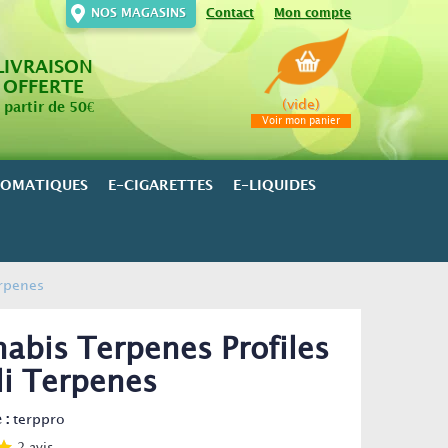
NOS MAGASINS
Contact
Mon compte
LIVRAISON
OFFERTE
(vide)
 partir de 50€
Voir mon panier
ROMATIQUES
E-CIGARETTES
E-LIQUIDES
erpenes
abis Terpenes Profiles
li Terpenes
 :
terppro