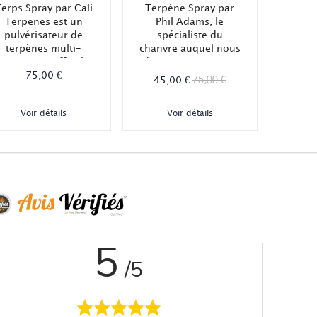
erps Spray par Cali
Terpène Spray par
Terpenes est un
Phil Adams, le
pulvérisateur de
spécialiste du
terpènes multi-
chanvre auquel nous
usages. En effet, le
devons notamment
Cali Terpenes Terps
75,00 €
l'ouvrage Weedology
75,00 €
45,00 €
Spray permet de
- Tout sur la culture
pulvériser des
du cannabis ! Ce
Voir détails
Voir détails
terpènes de façon
spray pulvérise les
facile et homogène
terpènes qu'il
sur des fleurs de
contient sur vos
BD, ou encore dans
fleurs, résines,
otre nourriture par
nourritures et
exemple !
boissons.
5
/5