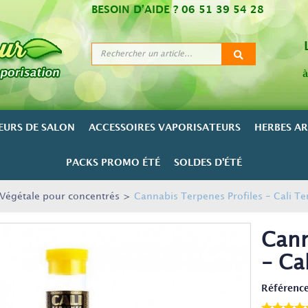
BESOIN D’AIDE ?
06 51 39 54 28
à
EURS DE SALON
ACCESSOIRES VAPORISATEURS
HERBES A
PACKS PROMO ÉTÉ
SOLDES D'ÉTÉ
 Végétale pour concentrés
>
Cannabis Terpenes Profiles - Cali T
Cann
- Ca
Référence