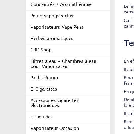
Concentrés / Aromathérapie
Le l
certa
Petits vapo pas cher
Cali
cann
Vaporisateurs Vape Pens
Herbes aromatiques
Te
CBD Shop
En e
Filtres à eau - Chambres à eau
pour Vaporisateur
Ils p
Pour 
Packs Promo
ferm
E-Cigarettes
En q
De p
Accessoires cigarettes
la ni
électroniques
Il su
E-Liquides
Bien
dilua
Vaporisateur Occasion