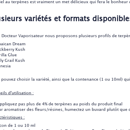
iel au terpènes est vraiment un met délicieux qui fera le bonheur 
usieurs variétés et formats disponible
 Docteur Vaporisateur nous proposons plusieurs profils de terpèn
maican Dream
ackberry Kush
illa Glue
ly Grail Kush
nesia
pouvez choisir la variété, ainsi que la contenance (1 ou 10ml) qui
ils d'utilisation :
appliquez pas plus de 4% de terpènes au poids du produit final
ur aromatiser des fleurs/résines, humectez un buvard plutôt que 
téristiques :
acon de
1
ou
10 ml