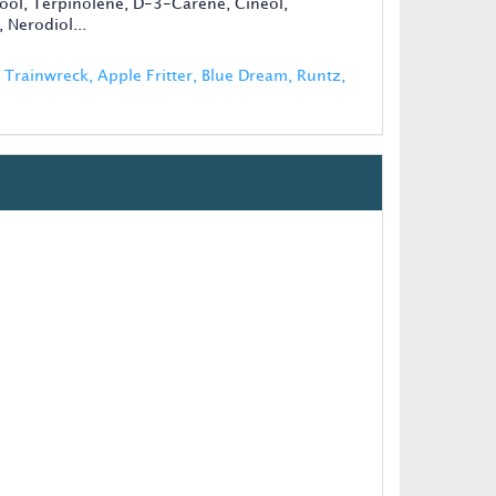
lool, Terpinolene, D-3-Carene, Cineol,
 Nerodiol...
Trainwreck, Apple Fritter, Blue Dream, Runtz,