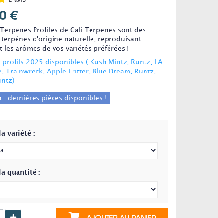
2
avis
0 €
Terpenes Profiles de Cali Terpenes sont des
 terpènes d'origine naturelle, reproduisant
 les arômes de vos variétés préférées !
profils 2025 disponibles ( Kush Mintz, Runtz, LA
, Trainwreck, Apple Fritter, Blue Dream, Runtz,
ntz)
 : dernières pièces disponibles !
la variété :
la quantité :
AJOUTER AU PANIER