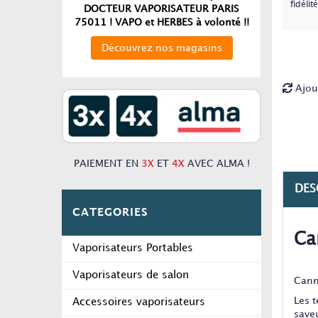
fidélité
DOCTEUR VAPORISATEUR PARIS
75011 ! VAPO et HERBES à volonté !!
Découvrez nos magasins
Ajou
PAIEMENT EN
3X
ET
4X
AVEC ALMA !
DES
CATEGORIES
Ca
Vaporisateurs Portables
Vaporisateurs de salon
Cann
Les 
Accessoires vaporisateurs
save