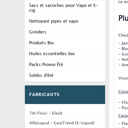
Le m
Sacs et sacoches pour Vapo et E-
cig
Pl
Nettoyant pipes et vapo
Grinders
Chez
Produits Bio
- Ja
- Bl
Huiles essentielles bio
- Gor
- Hol
Packs Promo Été
- Am
Soldes d'été
Vous 
Conse
FABRICANTS
- N'
- Po
7th Floor - Elev8
Carac
AlfaLiquid - GaiaTrend (E-Liquid)
- Fl