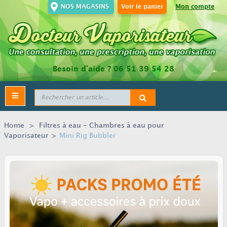
NOS MAGASINS
Voir le panier
Mon compte
Besoin d’aide ?
06 51 39 54 28
Toggle
navigation
Home
>
Filtres à eau - Chambres à eau pour
Vaporisateur
>
Mini Rig Bubbler