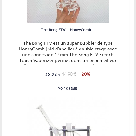
The Bong FTV - HoneyComb...
The Bong FTV est un super Bubbler de type
HoneyComb (nid d'abeille) à double étage avec
une connexion 14mm.The Bong FTV French
Touch Vaporizer permet donc un bien meilleur
refroidissement et adoucissement de la vapeur
grâce aux multiples trous de son système
44,90 €
35,92 €
-20%
HoneyComb ultra performant !
Voir détails