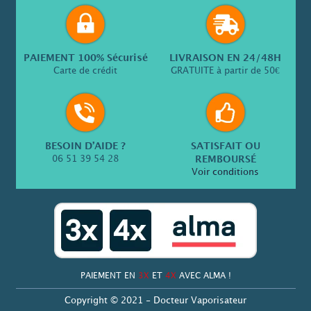
PAIEMENT 100% Sécurisé
LIVRAISON EN 24/48H
Carte de crédit
GRATUITE à partir de 50€
BESOIN D’AIDE ?
SATISFAIT OU
06 51 39 54 28
REMBOURSÉ
Voir conditions
PAIEMENT EN
3X
ET
4X
AVEC ALMA !
Copyright © 2021 - Docteur Vaporisateur