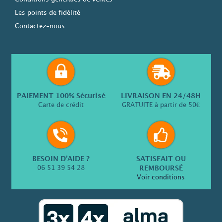
Les points de fidélité
Contactez-nous
PAIEMENT 100% Sécurisé
LIVRAISON EN 24/48H
Carte de crédit
GRATUITE à partir de 50€
BESOIN D’AIDE ?
SATISFAIT OU
06 51 39 54 28
REMBOURSÉ
Voir conditions