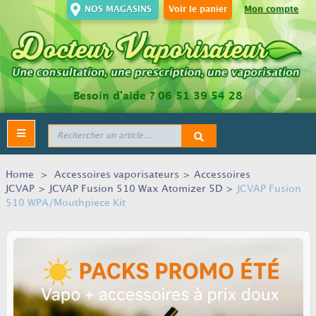
NOS MAGASINS
Voir le panier
Mon compte
Besoin d’aide ?
06 51 39 54 28
Toggle
navigation
Home
>
Accessoires vaporisateurs
>
Accessoires
JCVAP
>
JCVAP Fusion 510 Wax Atomizer 5D
>
JCVAP Fusion
510 WPA/Mouthpiece Kit