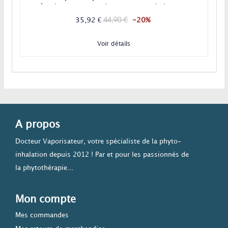
refroidissement et adoucissement de la vapeur
grâce aux multiples trous de son système
44,90 €
35,92 €
-20%
HoneyComb ultra performant !
Voir détails
A propos
Docteur Vaporisateur, votre spécialiste de la phyto-
inhalation depuis 2012 ! Par et pour les passionnés de
la phytothérapie...
Mon compte
Mes commandes