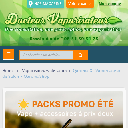
NOS MAGASINS
Voir le panier
Mon compte
Besoin d’aide ?
06 51 39 54 28
Toggle
navigation
Home
>
Vaporisateurs de salon
>
Qaroma XL Vaporisateur
de Salon - QaromaShop