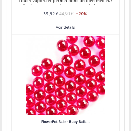
Touch Vaporizer permet donc un bien meilleur
refroidissement et adoucissement de la vapeur
grâce aux multiples trous de son système
44,90 €
35,92 €
-20%
HoneyComb ultra performant !
Voir détails
FlowerPot Baller Ruby Balls...