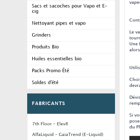
vape
Sacs et sacoches pour Vapo et E-
cig
Cont
Nettoyant pipes et vapo
Le v
Grinders
tourn
Une 
Produits Bio
alors
Huiles essentielles bio
Utili
Packs Promo Été
Choi
Soldes d'été
devra
Dévi
remp
FABRICANTS
Si vo
posez
7th Floor - Elev8
du P
AlfaLiquid - GaiaTrend (E-Liquid)