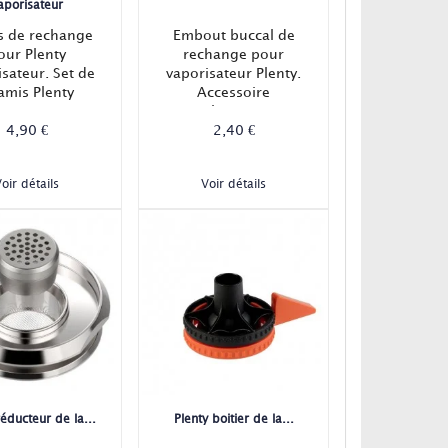
aporisateur
es de rechange
Embout buccal de
our Plenty
rechange pour
sateur. Set de
vaporisateur Plenty.
amis Plenty
Accessoire
mouthpiece pour
4,90 €
Plenty vaporizer
2,40 €
Storz and Bickel.
oir détails
Voir détails
réducteur de la...
Plenty boitier de la...