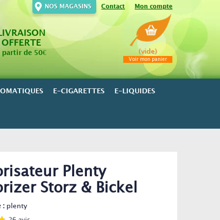
NOS MAGASINS
Contact
Mon compte
LIVRAISON
OFFERTE
(vide)
 partir de 50€
Voir mon panier
ROMATIQUES
E-CIGARETTES
E-LIQUIDES
risateur Plenty
rizer Storz & Bickel
 :
plenty