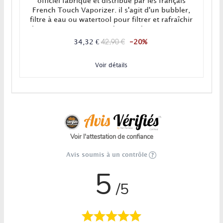
officiel fabriqué et distribué par les français
French Touch Vaporizer. il s'agit d'un bubbler,
filtre à eau ou watertool pour filtrer et rafraîchir
la vapeur pour une expérience de vaporisation
optimale ! SG : 14mm femelle Dimensions : 13 x
42,90 €
34,32 €
-20%
3,6 cm
Voir détails
Voir l'attestation de confiance
Avis soumis à un contrôle
5
/5