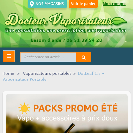
NOS MAGASINS
Voir le panier
Mon compte
Besoin d’aide ?
06 51 39 54 28
Toggle
navigation
Home
>
Vaporisateurs portables
>
DotLeaf 1.5 -
Vaporisateur Portable