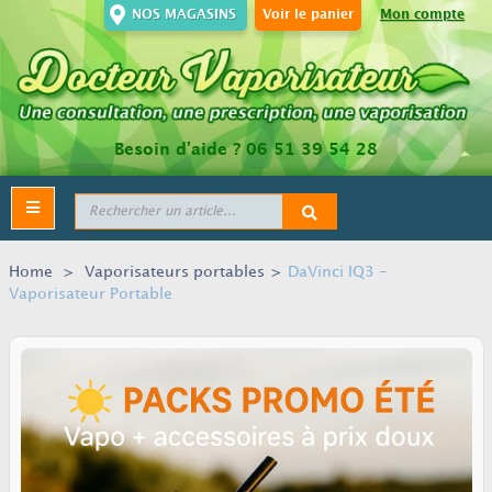
NOS MAGASINS
Voir le panier
Mon compte
Besoin d’aide ?
06 51 39 54 28
Toggle
navigation
Home
>
Vaporisateurs portables
>
DaVinci IQ3 -
Vaporisateur Portable