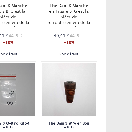
ani 3 Manche
The Dani 3 Manche
ois BFG est la
en Titane BFG est la
pièce de
pièce de
dissement de la
refroidissement de la
vapeur du
vapeur du
risateur The
vaporisateur The
44,90 €
44,90 €
41 €
40,41 €
3 BFG. Fourni
Dani 3 BFG. Fourni
-10%
-10%
son hélice de
avec son hélice de
oidissement !
refroidissement !
oir détails
Voir détails
i 3 O-Ring Kit x4
The Dani 3 WPA en Bois
- BFG
- BFG