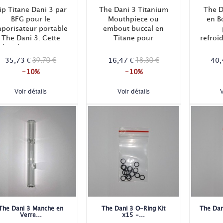
ip Titane Dani 3 par
The Dani 3 Titanium
The D
BFG pour le
Mouthpiece ou
en B
aporisateur portable
embout buccal en
The Dani 3. Cette
Titane pour
refroi
chambre en Titane
vaporisateur Dani 3
vient remplacer la
BFG !
vapo
39,70 €
18,30 €
35,73 €
16,47 €
40,
hambre originale en
Dani 
-10%
-10%
Inox !
avec 
refr
Voir détails
Voir détails
V
The Dani 3 Manche en
The Dani 3 O-Ring Kit
The Dan
Verre...
x15 -...