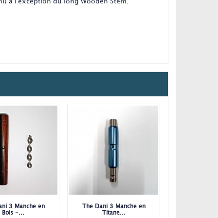
ni) à l'exception du long Wooden Stem.
ani 3 Manche en
The Dani 3 Manche en
Bois -...
Titane...