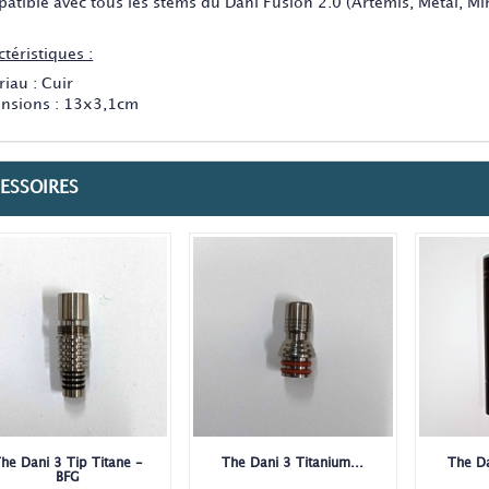
atible avec tous les stems du Dani Fusion 2.0 (Artemis, Metal, Mi
téristiques :
iau : Cuir
nsions : 13x3,1cm
ESSOIRES
he Dani 3 Tip Titane -
The Dani 3 Titanium...
The D
BFG