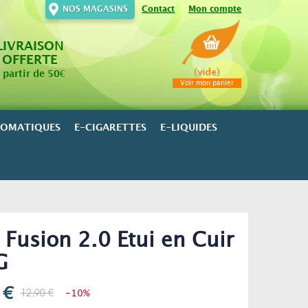
NOS MAGASINS
Contact
Mon compte
LIVRAISON
OFFERTE
(vide)
 partir de 50€
Voir mon panier
ROMATIQUES
E-CIGARETTES
E-LIQUIDES
 Fusion 2.0 Etui en Cuir
G
 €
12,90 €
-10%