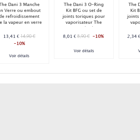
The Dani 3 Manche
The Dani 3 O-Ring
The 
en Verre ou embout
Kit BFG ou set de
Kit 
de refroidissement
joints toriques pour
joints
e la vapeur en verre
vaporisateur The
vapo
pour vaporisateur
Dani 3 de chez
Dan
The Dani 3 BFG.
Battery Free Ganz !
Batte
14,90 €
8,90 €
13,41 €
8,01 €
-10%
2,34 
Contient 15 pièces.
Conti
-10%
Voir détails
V
Voir détails