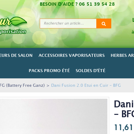
BESOIN D’AIDE ?
06 51 39 54 28
à
EURS DE SALON
ACCESSOIRES VAPORISATEURS
HERBES A
PACKS PROMO ÉTÉ
SOLDES D'ÉTÉ
FG (Battery Free Ganz)
>
Dani Fusion 2.0 Etui en Cuir - BFG
Dani
- BF
11,61