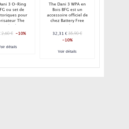
Dani 3 O-Ring
The Dani 3 WPA en
BFG ou set de
Bois BFG est un
 toriques pour
accessoire officiel de
risateur The
chez Battery Free
i 3 de chez
Ganz pour le Dani 3.
ry Free Ganz !
Cet adaptateur
2,60 €
35,90 €
€
-10%
32,31 €
ent 4 pièces.
bubbler SG mâle
-10%
14/18 permet
oir détails
d'associer le Dani 3
Voir détails
avec la plupart des
filtres à eau
disponibles !