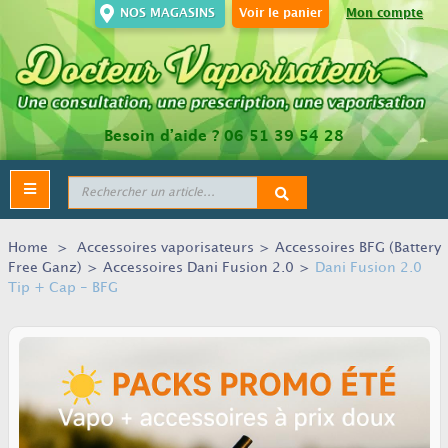
NOS MAGASINS
Voir le panier
Mon compte
Besoin d’aide ?
06 51 39 54 28
Toggle
navigation
Home
>
Accessoires vaporisateurs
>
Accessoires BFG (Battery
Free Ganz)
>
Accessoires Dani Fusion 2.0
>
Dani Fusion 2.0
Tip + Cap - BFG