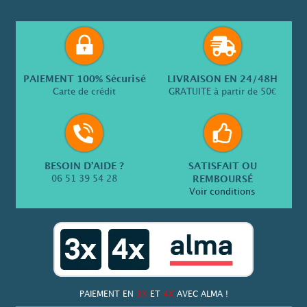
PAIEMENT 100% Sécurisé
LIVRAISON EN 24/48H
Carte de crédit
GRATUITE à partir de 50€
BESOIN D’AIDE ?
SATISFAIT OU
06 51 39 54 28
REMBOURSÉ
Voir conditions
PAIEMENT EN
3X
ET
4X
AVEC ALMA !