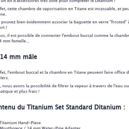
 un kit d'accessoires très utile pour compléter le Ditanium !
ffet, cette chambre de vaporisation en Titane est incassable, et p
one.
 pouvez bien évidemment associer la baguette en verre "frosted" 
rt !
lus, il est possible de connecter l'embout buccal comme la chambre
4 mm femelle...
 14 mm mâle
ffet, l'embout buccal et la chambre en Titane peuvent faire offic
lers.
, nous avons la possibilité de filtrer la vapeur à travers de l'eau 
tique et plus frais !
tenu du Titanium Set Standard Ditanium :
 Titanium Hand-Piece
 Mouthpiece / 14 mm Water-Pipe Adapter