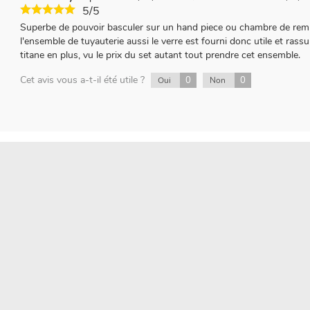
5/5
Superbe de pouvoir basculer sur un hand piece ou chambre de rempl
l'ensemble de tuyauterie aussi le verre est fourni donc utile et rass
titane en plus, vu le prix du set autant tout prendre cet ensemble.
Cet avis vous a-t-il été utile ?
0
0
Oui
Non