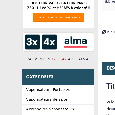
fidélité
DOCTEUR VAPORISATEUR PARIS
75011 ! VAPO et HERBES à volonté !!
Découvrez nos magasins
Ajou
PAIEMENT EN
3X
ET
4X
AVEC ALMA !
DES
CATEGORIES
Ti
Vaporisateurs Portables
Vaporisateurs de salon
Le D
Néanm
Accessoires vaporisateurs