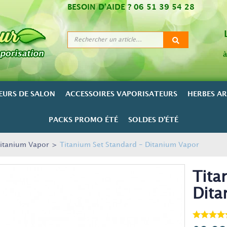
BESOIN D’AIDE ?
06 51 39 54 28
à
EURS DE SALON
ACCESSOIRES VAPORISATEURS
HERBES A
PACKS PROMO ÉTÉ
SOLDES D'ÉTÉ
Ditanium Vapor
>
Titanium Set Standard - Ditanium Vapor
Tita
Dita