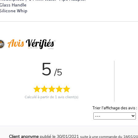
 Glass Handle
 Silicone Whip
5
/5
Calculé à partir de
1
avis client(s)
Trier l'affichage des avis :
Client anonyme
publié le 30/01/2021
suite à une commande du 18/01/2