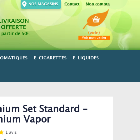
NOS MAGASINS
Contact
Mon compte
LIVRAISON
OFFERTE
(vide)
 partir de 50€
Voir mon panier
ROMATIQUES
E-CIGARETTES
E-LIQUIDES
nium Set Standard -
nium Vapor
1
avis