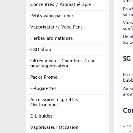
Voici
Concentrés / Aromathérapie
En e
silic
Petits vapo pas cher
Vous
Vaporisateurs Vape Pens
confo
De p
Herbes aromatiques
SG 1
CBD Shop
SG
Filtres à eau - Chambres à eau
pour Vaporisateur
En e
Packs Promo
bubb
Ainsi
E-Cigarettes
aroma
Accessoires cigarettes
électroniques
Con
E-Liquides
- 1*
Vaporisateur Occasion
- 1*