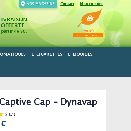
NOS MAGASINS
Contact
Mon compte
LIVRAISON
OFFERTE
(vide)
 partir de 50€
Voir mon panier
ROMATIQUES
E-CIGARETTES
E-LIQUIDES
Captive Cap - Dynavap
5
avis
 €