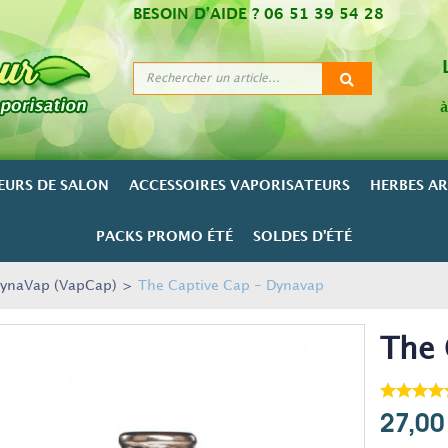
BESOIN D’AIDE ?
06 51 39 54 28
à
EURS DE SALON
ACCESSOIRES VAPORISATEURS
HERBES A
PACKS PROMO ÉTÉ
SOLDES D'ÉTÉ
DynaVap (VapCap)
>
The Captive Cap - Dynavap
The 
27,00