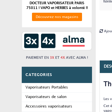
fidélit
DOCTEUR VAPORISATEUR PARIS
75011 ! VAPO et HERBES à volonté !!
Découvrez nos magasins
Ajou
PAIEMENT EN
3X
ET
4X
AVEC ALMA !
DES
CATEGORIES
Th
Vaporisateurs Portables
Vaporisateurs de salon
Les 
Cet é
Accessoires vaporisateurs
vapo