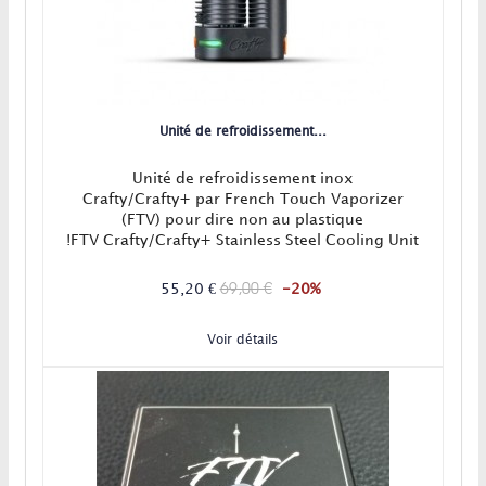
Unité de refroidissement...
Unité de refroidissement inox
Crafty/Crafty+ par French Touch Vaporizer
(FTV) pour dire non au plastique
!FTV Crafty/Crafty+ Stainless Steel Cooling Unit
est un accessoire en inox pour vaporisateur
portable Crafty+ ou Crafty.Une vapeur encore
69,00 €
55,20 €
-20%
plus fraîche et un chemin de vapeur sans
plastique, pour booster votre Crafty !Livré avec
Voir détails
un embout buccal en...