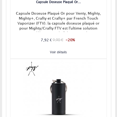
Capsule Doseuse Plaqué Or...
Capsule Doseuse Plaqué Or pour Venty, Mighty,
Mighty+, Crafty et Crafty+ par French Touch
Vaporizer (FTV). la capsule doseuse plaqué or
pour Mighty/Crafty FTV est l'ultime solution
pour se débarrasser de l'aluminium de vos
capsules doseuses originales.Vous profiterez
9,90 €
7,92 €
-20%
ainsi d'une bien meilleure solidité et d'une
conductivité thermique renforcée !Votre...
Voir détails