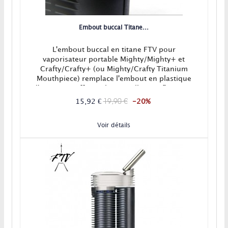
Embout buccal Titane...
L'embout buccal en titane FTV pour
vaporisateur portable Mighty/Mighty+ et
Crafty/Crafty+ (ou Mighty/Crafty Titanium
Mouthpiece) remplace l'embout en plastique
d'origine et offre un bien meilleur airflow. Une
vapeur plus savoureuse, propre et saine grâce à
19,90 €
15,92 €
-20%
l'incroyable pureté du titane! En stock !
Voir détails