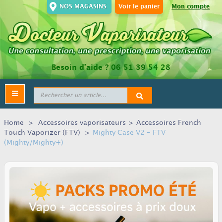
NOS MAGASINS
Voir le panier
Mon compte
Besoin d’aide ?
06 51 39 54 28
Toggle
navigation
Home
>
Accessoires vaporisateurs
>
Accessoires French
Touch Vaporizer (FTV)
>
Mighty Case V2 - FTV
(Mighty/Mighty+)