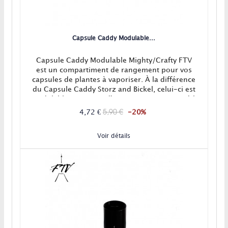
Capsule Caddy Modulable...
Capsule Caddy Modulable Mighty/Crafty FTV
est un compartiment de rangement pour vos
capsules de plantes à vaporiser. À la différence
du Capsule Caddy Storz and Bickel, celui-ci est
modulable et permet d'augmenter sa capacité à
l'infini pour transporter plus de capsules.
5,90 €
4,72 €
-20%
Compatible avec les capsules Storz and Bickel
et les Capsules Doseuses Plaqué Or FTV.
Voir détails