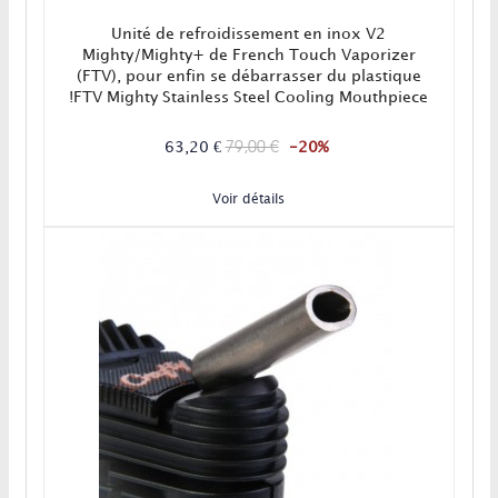
Unité de refroidissement en inox V2
Mighty/Mighty+ de French Touch Vaporizer
(FTV), pour enfin se débarrasser du plastique
!FTV Mighty Stainless Steel Cooling Mouthpiece
V2 est un accessoire en inox pour vaporisateur
Mighty. Parfaitement sain et incassable, il
79,00 €
63,20 €
-20%
augmentera la densité de la vapeur tout en la
rafraichissant!Livré avec embout buccal en
Voir détails
Titane...