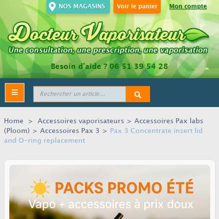
NOS MAGASINS
Voir le panier
Mon compte
Besoin d’aide ?
06 51 39 54 28
Toggle
navigation
Home
>
Accessoires vaporisateurs
>
Accessoires Pax labs
(Ploom)
>
Accessoires Pax 3
>
Pax 3 Concentrate insert lid
and O-ring replacement