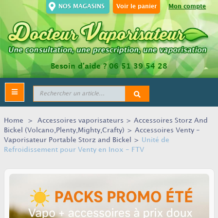
NOS MAGASINS
Voir le panier
Mon compte
Besoin d’aide ?
06 51 39 54 28
Toggle
navigation
Home
>
Accessoires vaporisateurs
>
Accessoires Storz And
Bickel (Volcano,Plenty,Mighty,Crafty)
>
Accessoires Venty -
Vaporisateur Portable Storz and Bickel
>
Unité de
Refroidissement pour Venty en Inox - FTV