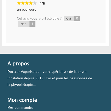
4/5
un peu lourd
Cet avis vous a-t-il été utile ?
0
Oui
1
Non
A propos
Docteur Vaporisateur, votre spécialiste de la phyto-
inhalation depuis 2012 ! Par et pour les passionnés de
la phytothérapie...
Mon compte
Mes commandes