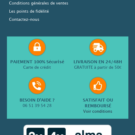
Conditions générales de ventes
Les points de fidélité
Contactez-nous
PAIEMENT 100% Sécurisé
LIVRAISON EN 24/48H
Carte de crédit
GRATUITE à partir de 50€
BESOIN D’AIDE ?
SATISFAIT OU
06 51 39 54 28
REMBOURSÉ
Voir conditions