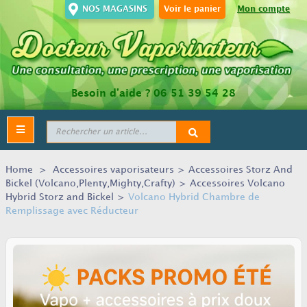
NOS MAGASINS
Voir le panier
Mon compte
Besoin d’aide ?
06 51 39 54 28
Toggle
navigation
Home
>
Accessoires vaporisateurs
>
Accessoires Storz And
Bickel (Volcano,Plenty,Mighty,Crafty)
>
Accessoires Volcano
Hybrid Storz and Bickel
>
Volcano Hybrid Chambre de
Remplissage avec Réducteur